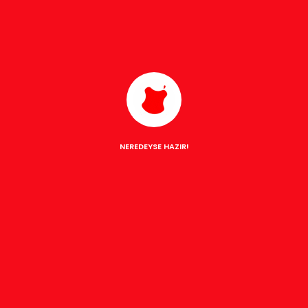
Yasmin Parker
Maggie Trukhanav
NEREDEYSE HAZIR!
SIZ DUSUNUN BIZ TASARLAYALIM
AKLINIZDA PROJE MI VAR?